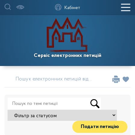
Кабінет
Сервіс електронних петицій
Пошук електронних петицій від громадських об`єднань
Подати петицію